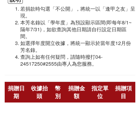
若捐款時勾選「不公開」，將統一以「逢甲之友」呈
現。
本芳名錄以「學年度」為預設顯示區間(即每年8/1~
隔年7/31)，如欲查詢其他日期請自行設定日期區
間。
如選擇年度開立收據，將統一顯示於當年度12月份
芳名錄。
查詢上如有任何疑問，請隨時撥打04-
24517250#2555由專人為您服務。
捐贈日
收據抬
幣
捐贈金
指定單
捐贈項
期
頭
別
額
位
目